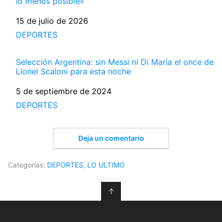
lo menos posible»
Fecha
15 de julio de 2026
Respecto a
DEPORTES
Selección Argentina: sin Messi ni Di María el once de
Lionel Scaloni para esta noche
Fecha
5 de septiembre de 2024
Respecto a
DEPORTES
Deja un comentario
Categorías:
DEPORTES
,
LO ULTIMO
↑