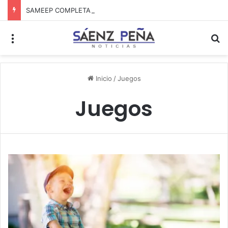
SAMEEP COMPLETA LAS ÚLTIMAS ETAPAS PARA RECUPERAR EL SUMINISTRO DE AGUA EN SÁENZ PEÑA
Menú
B
Inicio
/
Juegos
Juegos