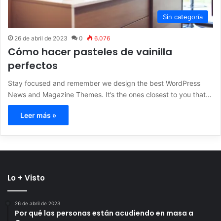
Sin categoría
26 de abril de 2023
0
6.076
Cómo hacer pasteles de vainilla
perfectos
Stay focused and remember we design the best WordPress
News and Magazine Themes. It’s the ones closest to you that…
Leer más »
Lo + Visto
26 de abril de 2023
Por qué las personas están acudiendo en masa a