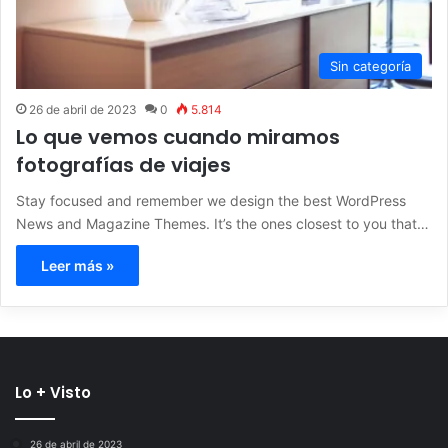
Sin categoría
26 de abril de 2023
0
5.814
Lo que vemos cuando miramos
fotografías de viajes
Stay focused and remember we design the best WordPress
News and Magazine Themes. It’s the ones closest to you that…
Leer más »
Lo + Visto
26 de abril de 2023