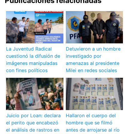
Publicaciones relacionadas
La Juventud Radical
Detuvieron a un hombre
cuestionó la difusión de
investigado por
imágenes manipuladas
amenazas al presidente
con fines políticos
Milei en redes sociales
Juicio por Loan: declara
Hallaron el cuerpo del
el perito que encabezó
hombre que se filmó
el análisis de rastros en
antes de arrojarse al río