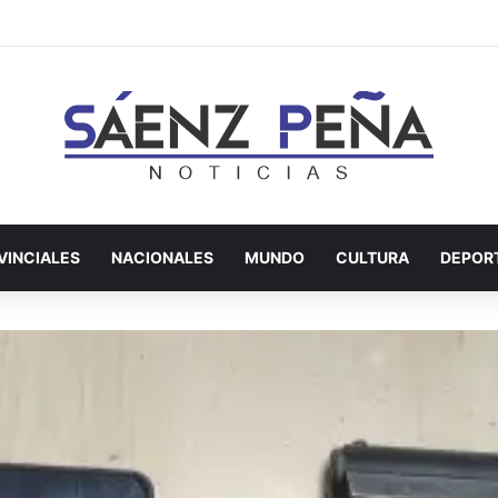
ron a un hombre investigado por amenazas al presidente Milei en redes
VINCIALES
NACIONALES
MUNDO
CULTURA
DEPOR