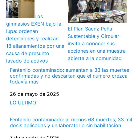
Los
gimnasios EXEN bajo la
El Plan Sáenz Peña
lupa: ordenan
Sustentable y Circular
detenciones y realizan
invita a conocer sus
18 allanamientos por una
acciones en una muestra
causa de presunto
abierta a la comunidad
lavado de activos
Fentanilo contaminado: aumentan a 33 las muertes
confirmadas y no descartan que el número crezca
todavía más
Fecha
26 de mayo de 2025
Respecto a
LO ULTIMO
Fentanilo contaminado: al menos 68 muertes, 33 mil
dosis aplicadas y un laboratorio sin habilitación
Fecha
7 de agosto de 2025