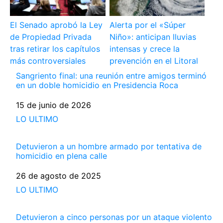
El Senado aprobó la Ley
Alerta por el «Súper
de Propiedad Privada
Niño»: anticipan lluvias
tras retirar los capítulos
intensas y crece la
más controversiales
prevención en el Litoral
Sangriento final: una reunión entre amigos terminó
en un doble homicidio en Presidencia Roca
Fecha
15 de junio de 2026
Respecto a
LO ULTIMO
Detuvieron a un hombre armado por tentativa de
homicidio en plena calle
Fecha
26 de agosto de 2025
Respecto a
LO ULTIMO
Detuvieron a cinco personas por un ataque violento