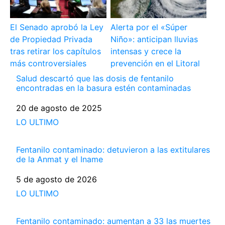
El Senado aprobó la Ley
Alerta por el «Súper
de Propiedad Privada
Niño»: anticipan lluvias
tras retirar los capítulos
intensas y crece la
más controversiales
prevención en el Litoral
Salud descartó que las dosis de fentanilo
encontradas en la basura estén contaminadas
Fecha
20 de agosto de 2025
Respecto a
LO ULTIMO
Fentanilo contaminado: detuvieron a las extitulares
de la Anmat y el Iname
Fecha
5 de agosto de 2026
Respecto a
LO ULTIMO
Fentanilo contaminado: aumentan a 33 las muertes