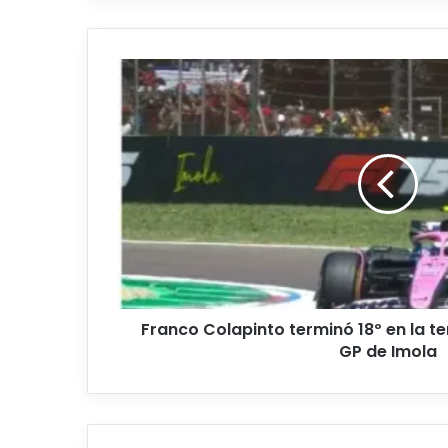
Franco
Colapinto
terminó
18º
en
la
tercera
práctica
libre
del
GP
de
Imola
Franco Colapinto terminó 18º en la te
GP de Imola