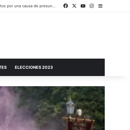
Facebook
X
YouTube
Instagram
Barra lateral
El Plan Sáenz Peña Sustentable y Circular invita a conocer sus acciones en una muestra abierta a la comunidad
TES
ELECCIONES 2023