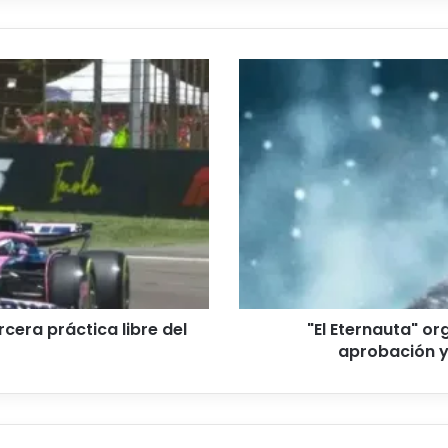
"El
Eternauta"
orgullo
nacional:
La
serie
arrasó
en
aprobación
y
despertó
identidad
cultural
rcera práctica libre del
"El Eternauta" or
aprobación y