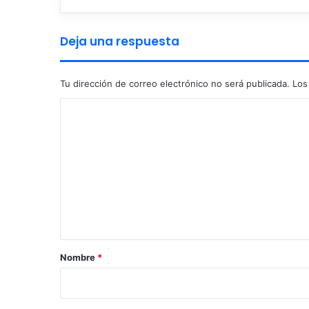
Deja una respuesta
Tu dirección de correo electrónico no será publicada.
Los
C
o
m
e
n
t
a
r
Nombre
*
i
o