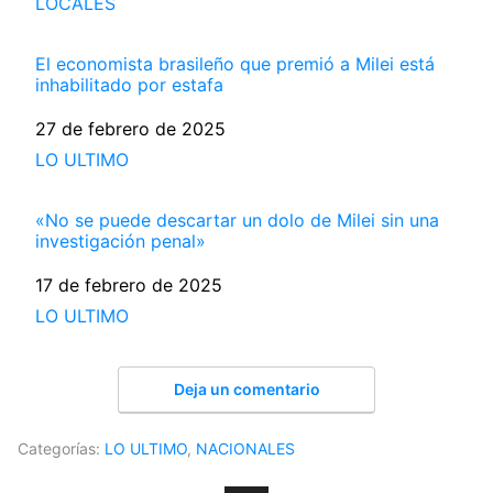
Respecto a
LOCALES
El economista brasileño que premió a Milei está
inhabilitado por estafa
Fecha
27 de febrero de 2025
Respecto a
LO ULTIMO
«No se puede descartar un dolo de Milei sin una
investigación penal»
Fecha
17 de febrero de 2025
Respecto a
LO ULTIMO
Deja un comentario
Categorías:
LO ULTIMO
,
NACIONALES