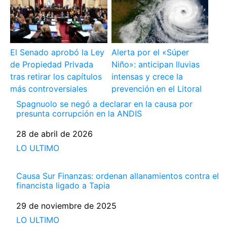
El Senado aprobó la Ley
Alerta por el «Súper
de Propiedad Privada
Niño»: anticipan lluvias
tras retirar los capítulos
intensas y crece la
más controversiales
prevención en el Litoral
Spagnuolo se negó a declarar en la causa por
presunta corrupción en la ANDIS
Fecha
28 de abril de 2026
Respecto a
LO ULTIMO
Causa Sur Finanzas: ordenan allanamientos contra el
financista ligado a Tapia
Fecha
29 de noviembre de 2025
Respecto a
LO ULTIMO