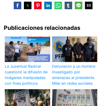
Publicaciones relacionadas
La Juventud Radical
Detuvieron a un hombre
cuestionó la difusión de
investigado por
imágenes manipuladas
amenazas al presidente
con fines políticos
Milei en redes sociales