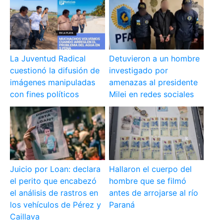
La Juventud Radical
Detuvieron a un hombre
cuestionó la difusión de
investigado por
imágenes manipuladas
amenazas al presidente
con fines políticos
Milei en redes sociales
Juicio por Loan: declara
Hallaron el cuerpo del
el perito que encabezó
hombre que se filmó
el análisis de rastros en
antes de arrojarse al río
los vehículos de Pérez y
Paraná
Caillava