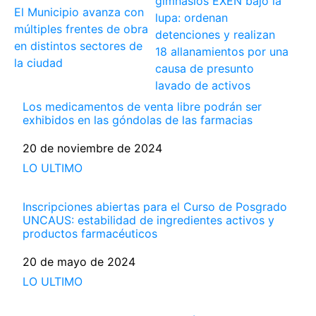
gimnasios EXEN bajo la
El Municipio avanza con
lupa: ordenan
múltiples frentes de obra
detenciones y realizan
en distintos sectores de
18 allanamientos por una
la ciudad
causa de presunto
lavado de activos
Los medicamentos de venta libre podrán ser
exhibidos en las góndolas de las farmacias
Fecha
20 de noviembre de 2024
Respecto a
LO ULTIMO
Inscripciones abiertas para el Curso de Posgrado
UNCAUS: estabilidad de ingredientes activos y
productos farmacéuticos
Fecha
20 de mayo de 2024
Respecto a
LO ULTIMO