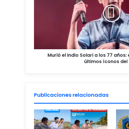
a
los
77
años:
el
adiós
a
uno
de
Murió el Indio Solari a los 77 años:
los
últimos íconos del
últimos
íconos
del
rock
Publicaciones relacionadas