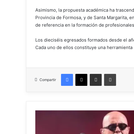
Asimismo, la propuesta académica ha trascend
Provincia de Formosa, y de Santa Margarita, en
de referencia en la formación de profesionales
Los dieciséis egresados formados desde el año
Cada uno de ellos constituye una herramienta 
Facebook
X
Compartir por correo electrónico
Imprimir
Compartir
Murió
el
Indio
Solari