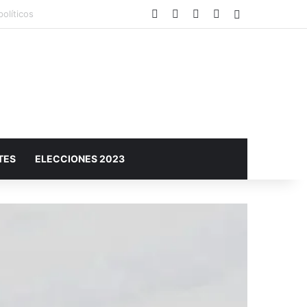
Facebook
X
YouTube
Instagram
Barra lateral
s sociales
TES
ELECCIONES 2023