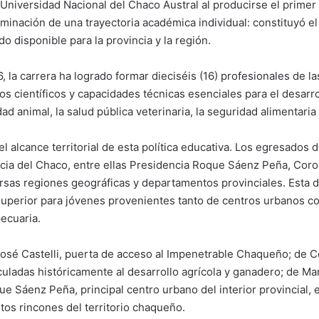
a Universidad Nacional del Chaco Austral al producirse el primer
minación de una trayectoria académica individual: constituyó el
o disponible para la provincia y la región.
 la carrera ha logrado formar dieciséis (16) profesionales de l
os científicos y capacidades técnicas esenciales para el desarro
d animal, la salud pública veterinaria, la seguridad alimentaria 
el alcance territorial de esta política educativa. Los egresado
ncia del Chaco, entre ellas Presidencia Roque Sáenz Peña, Coron
ersas regiones geográficas y departamentos provinciales. Esta 
uperior para jóvenes provenientes tanto de centros urbanos c
ecuaria.
sé Castelli, puerta de acceso al Impenetrable Chaqueño; de Co
inculadas históricamente al desarrollo agrícola y ganadero; de Ma
e Sáenz Peña, principal centro urbano del interior provincial, 
ntos rincones del territorio chaqueño.