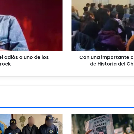
comenzó
el
IX
Congreso
de
Historia
del
Chaco
y
 el adiós a uno de los
Con una importante c
sus
 rock
de Historia del C
Pueblos
en
Sáenz
Peña