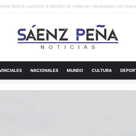
eron a un hombre investigado por amenazas al presidente Milei en rede
VINCIALES
NACIONALES
MUNDO
CULTURA
DEPOR