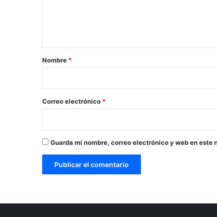
n
t
a
r
Nombre
*
i
o
*
Correo electrónico
*
Guarda mi nombre, correo electrónico y web en este 