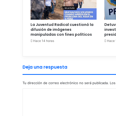
La Juventud Radical cuestionó la
Detuv
difusión de imágenes
inves
manipuladas con fines políticos
presid
Hace 14 horas
Hace 
Deja una respuesta
Tu dirección de correo electrónico no será publicada.
Los
C
o
m
e