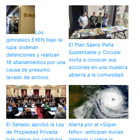
Los
gimnasios EXEN bajo la
El Plan Sáenz Peña
lupa: ordenan
Sustentable y Circular
detenciones y realizan
invita a conocer sus
18 allanamientos por una
acciones en una muestra
causa de presunto
abierta a la comunidad
lavado de activos
El Senado aprobó la Ley
Alerta por el «Súper
de Propiedad Privada
Niño»: anticipan lluvias
tras retirar los capítulos
intensas y crece la