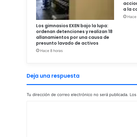
accio
a la 
Hace 
Los gimnasios EXEN bajo la lupa:
ordenan detenciones y realizan 18
allanamientos por una causa de
presunto lavado de activos
Hace 8 horas
Deja una respuesta
Tu dirección de correo electrónico no será publicada.
Los
C
o
m
e