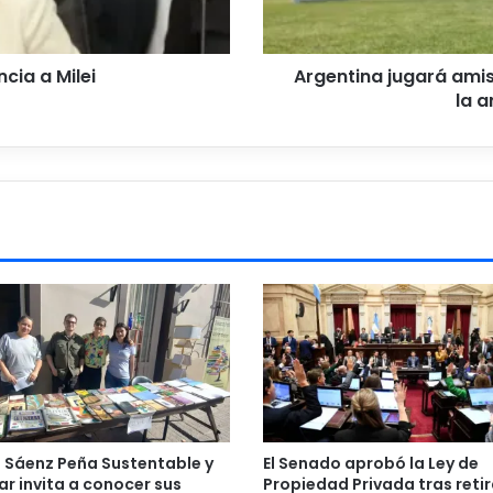
del
Mundial
ncia a Milei
Argentina jugará amis
la a
n Sáenz Peña Sustentable y
El Senado aprobó la Ley de
ar invita a conocer sus
Propiedad Privada tras retir