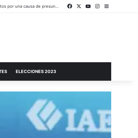
Facebook
X
YouTube
Instagram
Barra lateral
El Plan Sáenz Peña Sustentable y Circular invita a conocer sus acciones en una muestra abierta a la comunidad
TES
ELECCIONES 2023