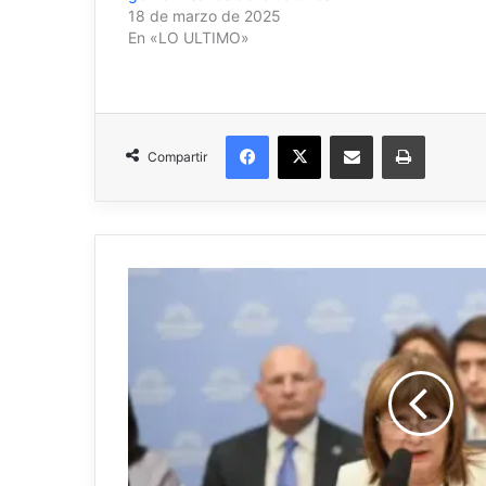
18 de marzo de 2025
En «LO ULTIMO»
Facebook
X
Compartir por correo electrónico
Imprimir
Compartir
Bullrich
le
ofreció
su
renuncia
a
Milei