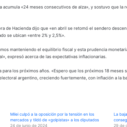
mía acumula «24 meses consecutivos de alza», y sostuvo que la
cartera de Hacienda dijo que «en abril se retomó el sendero des
cado se ubican «entre 2% y 2,5%».
os manteniendo el equilibrio fiscal y esta prudencia monetaria
al», expresó acerca de las expectativas inflacionarias.
 para los próximos años. «Espero que los próximos 18 meses s
electoral argentino, creciendo fuertemente, con inflación a la ba
Milei culpó a la oposición por la tensión en los
La baja
mercados y tildó de «golpistas» a los diputados
conseg
24 de junio de 2024
29 de 