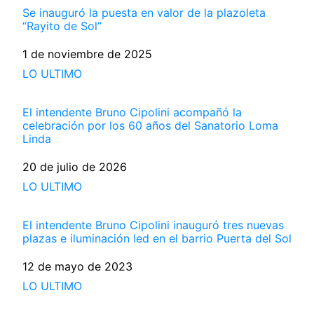
Se inauguró la puesta en valor de la plazoleta
“Rayito de Sol”
Fecha
1 de noviembre de 2025
Respecto a
LO ULTIMO
El intendente Bruno Cipolini acompañó la
celebración por los 60 años del Sanatorio Loma
Linda
Fecha
20 de julio de 2026
Respecto a
LO ULTIMO
El intendente Bruno Cipolini inauguró tres nuevas
plazas e iluminación led en el barrio Puerta del Sol
Fecha
12 de mayo de 2023
Respecto a
LO ULTIMO