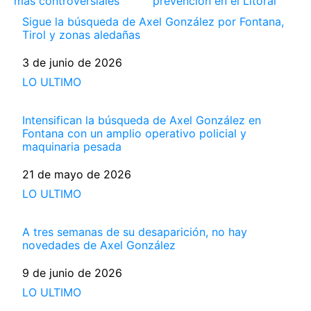
más controversiales
prevención en el Litoral
Sigue la búsqueda de Axel González por Fontana,
Tirol y zonas aledañas
Fecha
3 de junio de 2026
Respecto a
LO ULTIMO
Intensifican la búsqueda de Axel González en
Fontana con un amplio operativo policial y
maquinaria pesada
Fecha
21 de mayo de 2026
Respecto a
LO ULTIMO
A tres semanas de su desaparición, no hay
novedades de Axel González
Fecha
9 de junio de 2026
Respecto a
LO ULTIMO