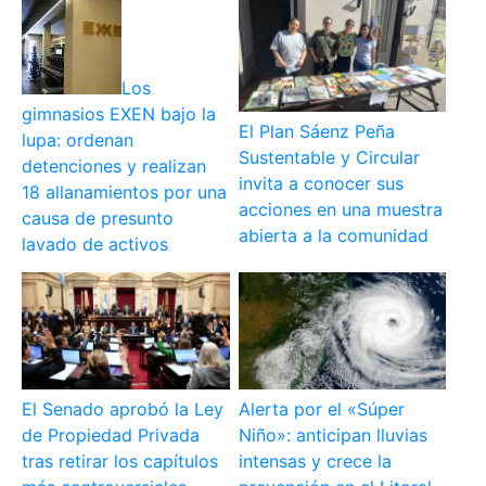
Los
gimnasios EXEN bajo la
El Plan Sáenz Peña
lupa: ordenan
Sustentable y Circular
detenciones y realizan
invita a conocer sus
18 allanamientos por una
acciones en una muestra
causa de presunto
abierta a la comunidad
lavado de activos
El Senado aprobó la Ley
Alerta por el «Súper
de Propiedad Privada
Niño»: anticipan lluvias
tras retirar los capítulos
intensas y crece la