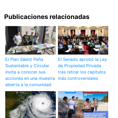
Publicaciones relacionadas
El Plan Sáenz Peña
El Senado aprobó la Ley
Sustentable y Circular
de Propiedad Privada
invita a conocer sus
tras retirar los capítulos
acciones en una muestra
más controversiales
abierta a la comunidad