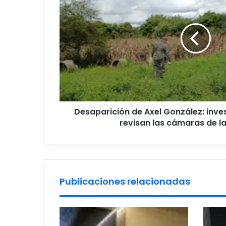
Axel
González:
investigan
a
dos
policías
y
revisan
las
cámaras
de
Desaparición de Axel González: inves
la
revisan las cámaras de l
comisaría
Publicaciones relacionadas