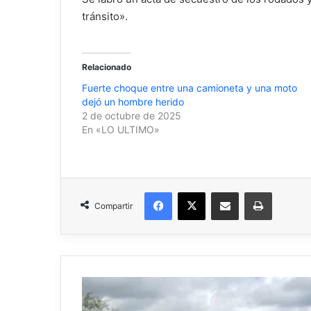
tránsito».
Relacionado
Fuerte choque entre una camioneta y una moto
dejó un hombre herido
2 de octubre de 2025
En «LO ULTIMO»
Facebook
X
Compartir por correo electrónico
Imprimir
Compartir
Desaparición
de