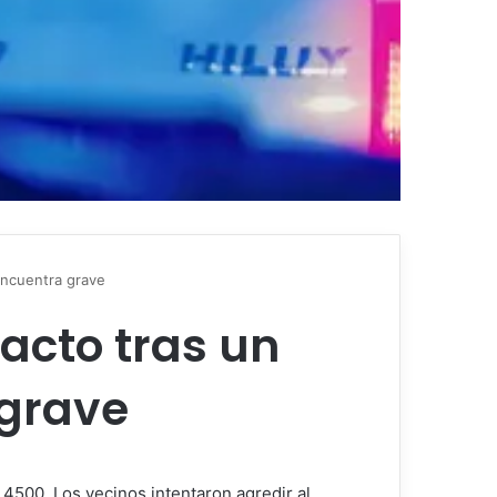
encuentra grave
 acto tras un
 grave
 4500. Los vecinos intentaron agredir al