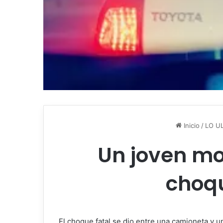
Inicio
/
LO U
Un joven mot
choqu
El choque fatal se dio entre una camioneta y u