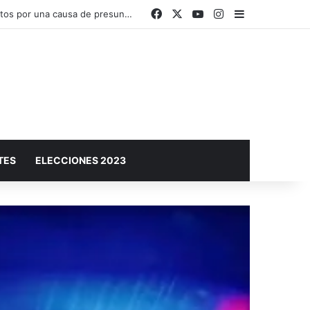
Facebook
X
YouTube
Instagram
Barra lateral
El Plan Sáenz Peña Sustentable y Circular invita a conocer sus acciones en una muestra abierta a la comunidad
TES
ELECCIONES 2023