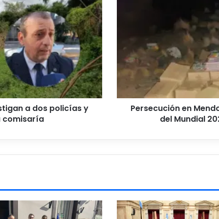
Mendoza:
quiso
entrar
al
país
con
figuritas
del
Mundial
2026,
huyó
tigan a dos policías y
Persecución en Mendoz
de
a comisaría
del Mundial 20
un
control
y
volcó