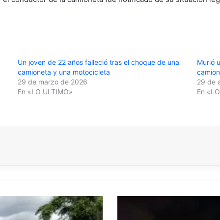
Un joven de 22 años falleció tras el choque de una
Murió 
camioneta y una motocicleta
camion
29 de marzo de 2026
29 de 
En «LO ULTIMO»
En «L
Persecución
en