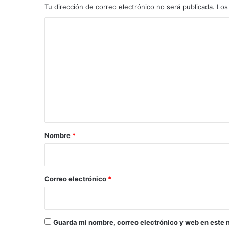
Tu dirección de correo electrónico no será publicada.
Los
C
o
m
e
n
t
a
r
Nombre
*
i
o
*
Correo electrónico
*
Guarda mi nombre, correo electrónico y web en este 