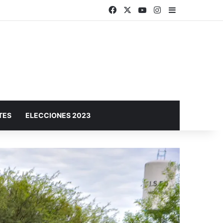
Facebook
X
YouTube
Instagram
Barra lateral
️SAMEEP: LAS CISTERNAS DE SÁENZ PEÑA YA ESTÁN CARGADAS Y COMENZÓ LA DISTRIBUCIÓN DE AGUA HACIA LAS LOCALIDADES DEL SEGUNDO ACUEDUCTO.
TES
ELECCIONES 2023