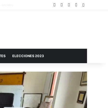
Facebook
X
YouTube
Instagram
Barra lateral
ículos de Pérez y Caillava
TES
ELECCIONES 2023