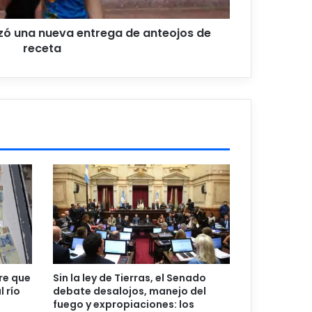
izó una nueva entrega de anteojos de
receta
re que
Sin la ley de Tierras, el Senado
l río
debate desalojos, manejo del
fuego y expropiaciones: los