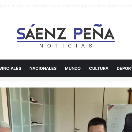
por Loan: declara el perito que encabezó el análisis de rastros en los veh
VINCIALES
NACIONALES
MUNDO
CULTURA
DEPOR