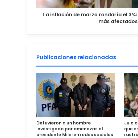
más
afectados?
La inflación de marzo rondaría el 3%:
más afectados
Publicaciones relacionadas
Detuvieron a un hombre
Juicio
investigado por amenazas al
que en
presidente Milei en redes sociales
rastro