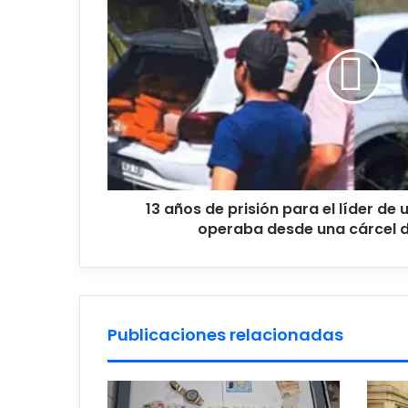
de
prisión
para
el
líder
de
una
banda
narco
que
operaba
13 años de prisión para el líder d
desde
operaba desde una cárcel d
una
cárcel
de
Resistencia
Publicaciones relacionadas