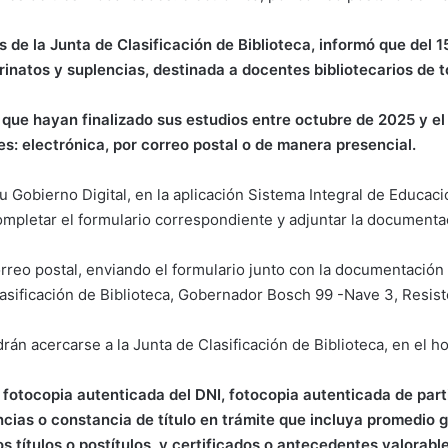
s de la Junta de Clasificación de Biblioteca, informó que del 1
erinatos y suplencias, destinada a docentes bibliotecarios de t
 que hayan finalizado sus estudios entre octubre de 2025 y el
es: electrónica, por correo postal o de manera presencial.
u Gobierno Digital, en la aplicación Sistema Integral de Educació
completar el formulario correspondiente y adjuntar la document
orreo postal, enviando el formulario junto con la documentación
lasificación de Biblioteca, Gobernador Bosch 99 -Nave 3, Resist
án acercarse a la Junta de Clasificación de Biblioteca, en el ho
 fotocopia autenticada del DNI, fotocopia autenticada de parti
encias o constancia de título en trámite que incluya promedio
s títulos o postítulos, y certificados o antecedentes valorable