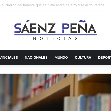
ley de Tierras, el Senado debate desalojos, manejo del fuego y expropiac
VINCIALES
NACIONALES
MUNDO
CULTURA
DEPOR