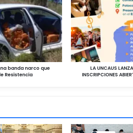
LANZA
LOS
TALLERES
CULTURALES
2026:
INSCRIPCIONES
ABIERTAS
Y
GRATUITAS
PARA
ESTUDIANTES.
e una banda narco que
LA UNCAUS LANZA
e Resistencia
INSCRIPCIONES ABIER