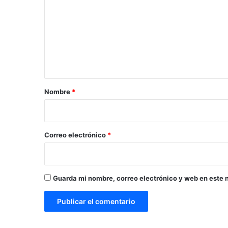
m
e
n
t
a
r
Nombre
*
i
o
*
Correo electrónico
*
Guarda mi nombre, correo electrónico y web en este 