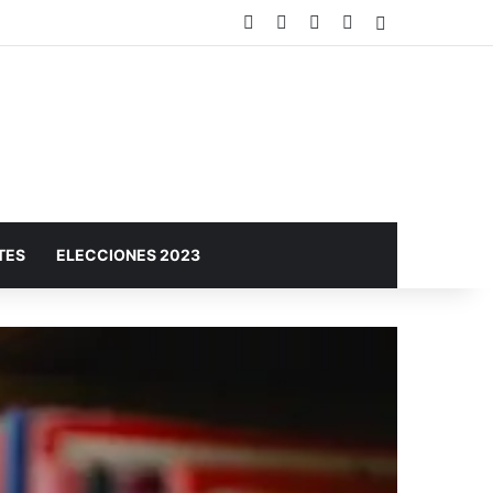
Facebook
X
YouTube
Instagram
Barra lateral
iones: los detalles
TES
ELECCIONES 2023