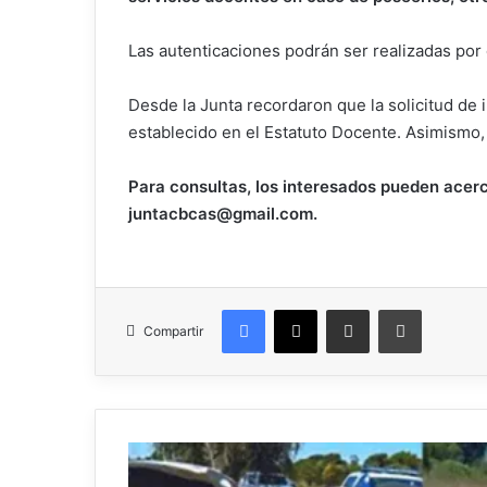
Las autenticaciones podrán ser realizadas por 
Desde la Junta recordaron que la solicitud de 
establecido en el Estatuto Docente. Asimismo, 
Para consultas, los interesados pueden acerc
juntacbcas@gmail.com.
Facebook
X
Compartir por correo electrónico
Imprimir
Compartir
13
años