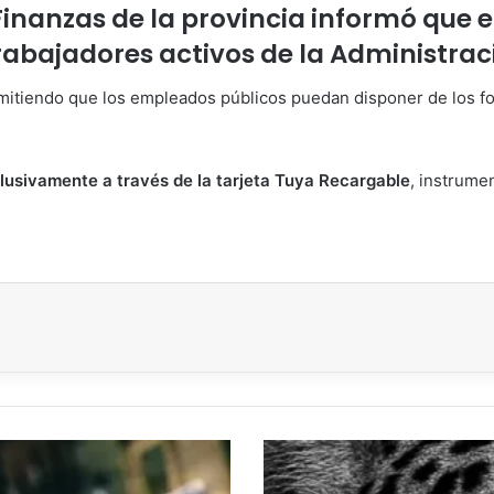
Finanzas de la provincia informó que el
trabajadores activos de la Administrac
rmitiendo que los empleados públicos puedan disponer de los f
clusivamente a través de la tarjeta Tuya Recargable
, instrume
Multa
millonaria