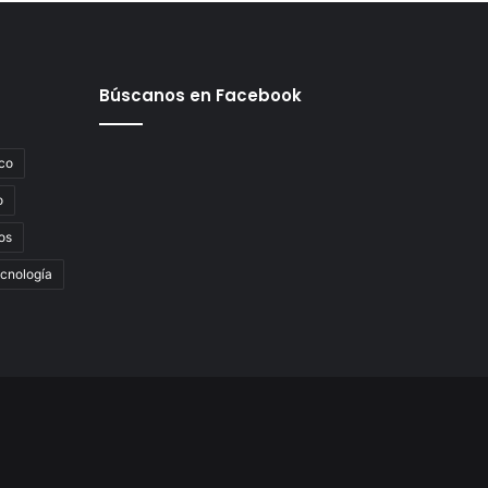
Búscanos en Facebook
co
o
os
cnología