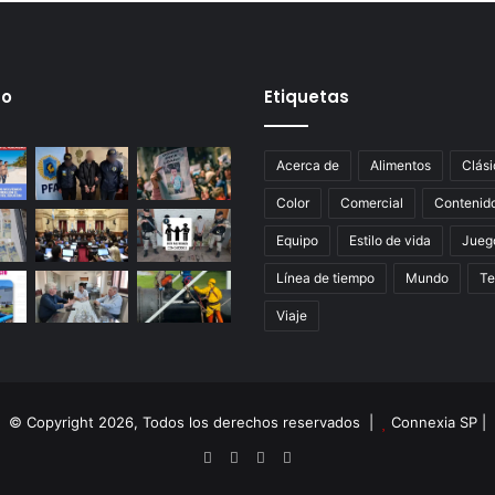
mo
Etiquetas
Acerca de
Alimentos
Clási
Color
Comercial
Contenid
Equipo
Estilo de vida
Jueg
Línea de tiempo
Mundo
Te
Viaje
© Copyright 2026, Todos los derechos reservados |
Connexia SP
|
Facebook
X
YouTube
Instagram