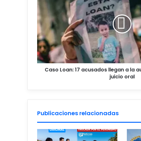
17
acusados
llegan
a
la
audiencia
que
definirá
el
juicio
oral
Caso Loan: 17 acusados llegan a la au
juicio oral
Publicaciones relacionadas