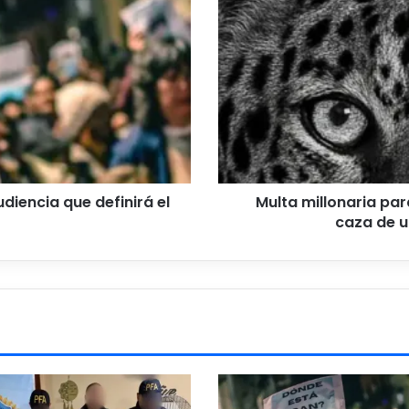
para
los
cazadores
condenados
por
la
caza
de
un
yaguareté
en
diencia que definirá el
Multa millonaria pa
Formosa
caza de 