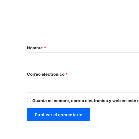
e
n
t
a
r
Nombre
*
i
o
*
Correo electrónico
*
Guarda mi nombre, correo electrónico y web en este 