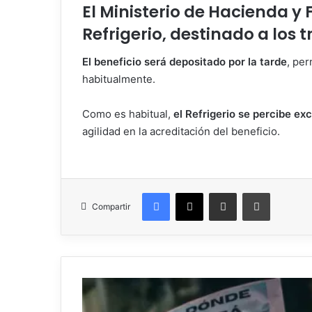
El Ministerio de Hacienda y 
Refrigerio, destinado a los 
El beneficio será depositado por la tarde
, pe
habitualmente.
Como es habitual,
el Refrigerio se percibe ex
agilidad en la acreditación del beneficio.
Facebook
X
Compartir por correo electrónico
Imprimir
Compartir
Caso
Loan: