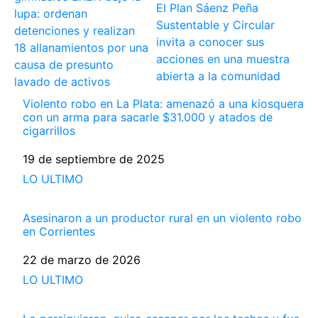
El Plan Sáenz Peña
lupa: ordenan
Sustentable y Circular
detenciones y realizan
invita a conocer sus
18 allanamientos por una
acciones en una muestra
causa de presunto
abierta a la comunidad
lavado de activos
Violento robo en La Plata: amenazó a una kiosquera
con un arma para sacarle $31.000 y atados de
cigarrillos
Fecha
19 de septiembre de 2025
Respecto a
LO ULTIMO
Asesinaron a un productor rural en un violento robo
en Corrientes
Fecha
22 de marzo de 2026
Respecto a
LO ULTIMO