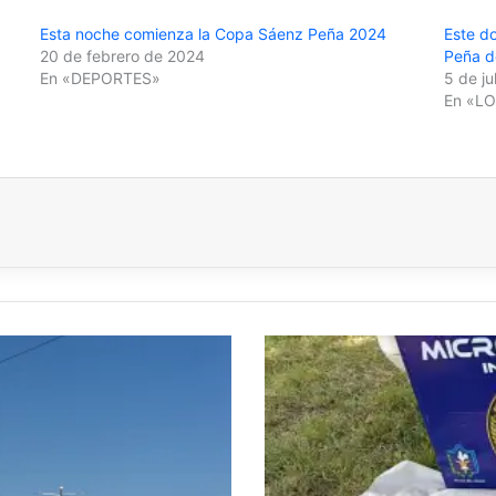
Esta noche comienza la Copa Sáenz Peña 2024
Este do
20 de febrero de 2024
Peña d
En «DEPORTES»
5 de ju
En «L
INTENTÓ
ESCAPAR
AL
VER
A
LA
POLICÍA