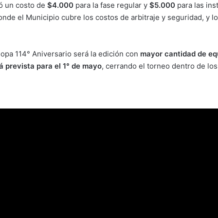
ió un costo de
$4.000
para la fase regular y
$5.000
para las ins
de el Municipio cubre los costos de arbitraje y seguridad, y l
Copa 114° Aniversario será la edición con
mayor cantidad de eq
tá prevista para el 1° de mayo
, cerrando el torneo dentro de los