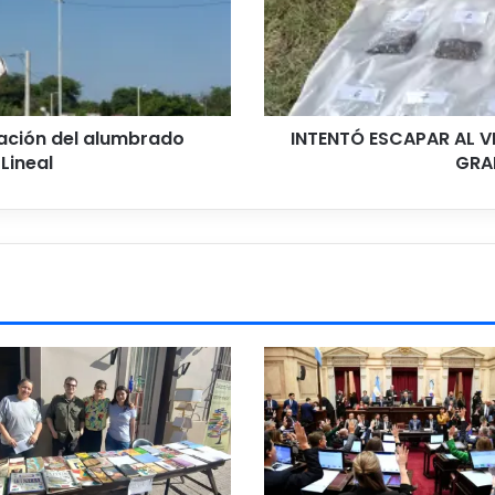
Y
CAYÓ
CON
CASI
400
GRAMOS
iación del alumbrado
INTENTÓ ESCAPAR AL V
DE
Lineal
GRA
MARIHUANA