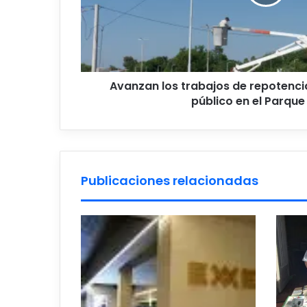
público
en
el
Parque
Lineal
Avanzan los trabajos de repotenc
público en el Parque 
Publicaciones relacionadas