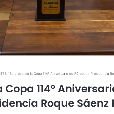
RTES
/
Se presentó la Copa 114° Aniversario de Fútbol de Presidencia 
a Copa 114° Aniversari
idencia Roque Sáenz