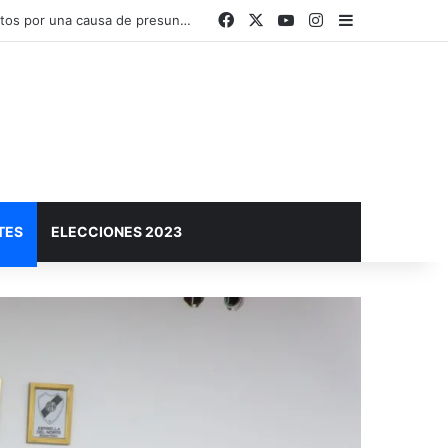
Facebook
X
YouTube
Instagram
Barra lateral
El Plan Sáenz Peña Sustentable y Circular invita a conocer sus acciones en una muestra abierta a la comunidad
TES
ELECCIONES 2023