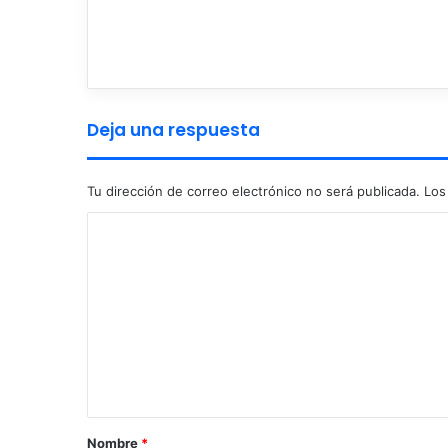
Deja una respuesta
Tu dirección de correo electrónico no será publicada.
Los
C
o
m
e
n
t
a
r
Nombre
*