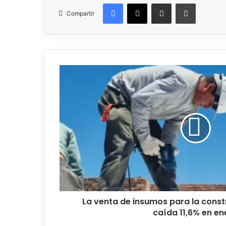
Facebook
X
Compartir por correo electrónico
Imprimir
Compartir
La
venta
de
insumos
para
la
construcción
registró
una
caída
11,6%
en
enero
La venta de insumos para la const
caída 11,6% en en