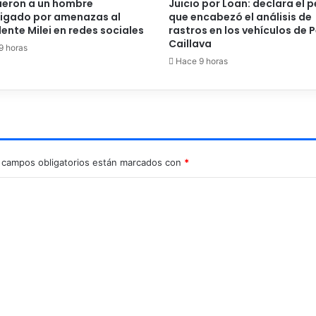
ieron a un hombre
Juicio por Loan: declara el p
tigado por amenazas al
que encabezó el análisis de
ente Milei en redes sociales
rastros en los vehículos de P
Caillava
9 horas
Hace 9 horas
 campos obligatorios están marcados con
*