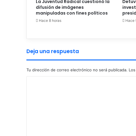
La Juventud Radical cuestionó la
Detuv
difusión de imágenes
inves
manipuladas con fines políticos
presid
Hace 8 horas
Hace 
Deja una respuesta
Tu dirección de correo electrónico no será publicada.
Los
C
o
m
e
n
t
a