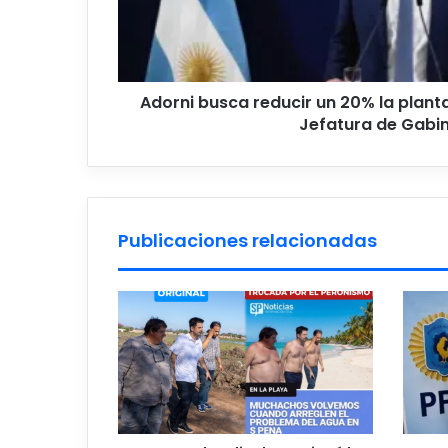
trabajadores
de
la
Jefatura
de
Adorni busca reducir un 20% la plant
Gabinete
Jefatura de Gabi
Publicaciones relacionadas