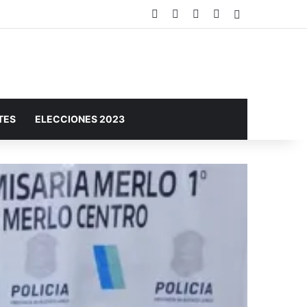
Facebook
X
YouTube
Instagram
Barra lateral
 sociales
TES
ELECCIONES 2023