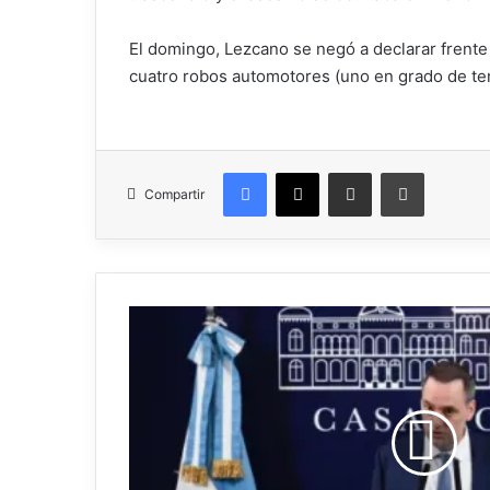
El domingo, Lezcano se negó a declarar frente 
cuatro robos automotores (uno en grado de tent
Facebook
X
Compartir por correo electrónico
Imprimir
Compartir
Adorni
busca
reducir
un
20%
la
planta
de