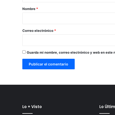
r
Nombre
*
i
o
*
Correo electrónico
*
Guarda mi nombre, correo electrónico y web en este 
Lo + Visto
Lo Últi