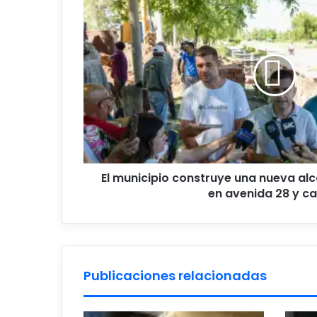
municipio
construye
una
nueva
alcantarilla
de
gran
porte
en
avenida
28
y
El municipio construye una nueva alc
calle
en avenida 28 y cal
11
Publicaciones relacionadas