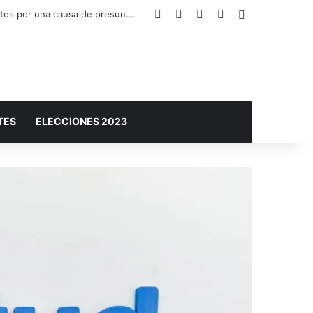
Facebook
X
YouTube
Instagram
Barra lateral
El Plan Sáenz Peña Sustentable y Circular invita a conocer sus acciones en una muestra abierta a la comunidad
TES
ELECCIONES 2023