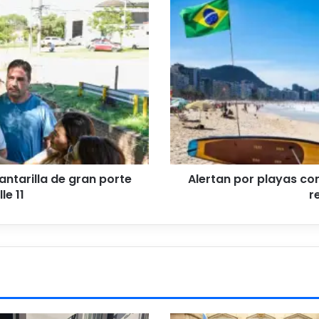
por
playas
contaminadas
en
Brasil:
cuáles
son
y
las
recomendaciones
antarilla de gran porte
Alertan por playas con
le 11
r