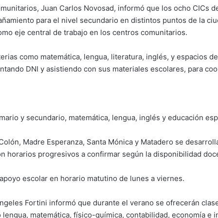
omunitarios, Juan Carlos Novosad, informó que los ocho CICs de
ñamiento para el nivel secundario en distintos puntos de la ci
omo eje central de trabajo en los centros comunitarios.
erias como matemática, lengua, literatura, inglés, y espacios d
ntando DNI y asistiendo con sus materiales escolares, para coor
mario y secundario, matemática, lengua, inglés y educación esp
 Colón, Madre Esperanza, Santa Mónica y Matadero se desarrollan
n horarios progresivos a confirmar según la disponibilidad doc
apoyo escolar en horario matutino de lunes a viernes.
geles Fortini informó que durante el verano se ofrecerán clase
 lengua, matemática, físico-química, contabilidad, economía e i