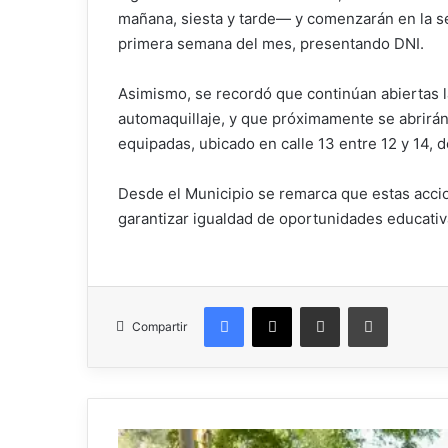
mañana, siesta y tarde— y comenzarán en la se
primera semana del mes, presentando DNI.
Asimismo, se recordó que continúan abiertas las
automaquillaje, y que próximamente se abrirán
equipadas, ubicado en calle 13 entre 12 y 14, 
Desde el Municipio se remarca que estas accion
garantizar igualdad de oportunidades educativ
Facebook
X
Compartir por correo electrónico
Imprimir
Compartir
El