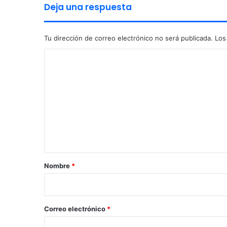
Deja una respuesta
Tu dirección de correo electrónico no será publicada.
Los
C
o
m
e
n
t
a
r
Nombre
*
i
o
*
Correo electrónico
*