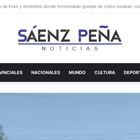
nicipio avanza con múltiples frentes de obra en distintos sectores de l
VINCIALES
NACIONALES
MUNDO
CULTURA
DEPOR