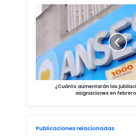
¿Cuánto
aumentarán
las
jubilaciones,
pensiones
y
asignaciones
en
febrero
de
2026?
¿Cuánto aumentarán las jubilaci
asignaciones en febrer
Publicaciones relacionadas