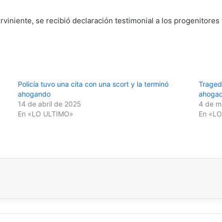
iniente, se recibió declaración testimonial a los progenitores y
Policía tuvo una cita con una scort y la terminó
Traged
ahogando
ahogad
14 de abril de 2025
4 de m
En «LO ULTIMO»
En «L