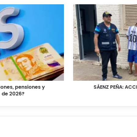
SÁENZ
PEÑA:
ACCIONAR
POLICIAL
ESCLARECE
ROBO
ones, pensiones y
SÁENZ PEÑA: ACC
o de 2026?