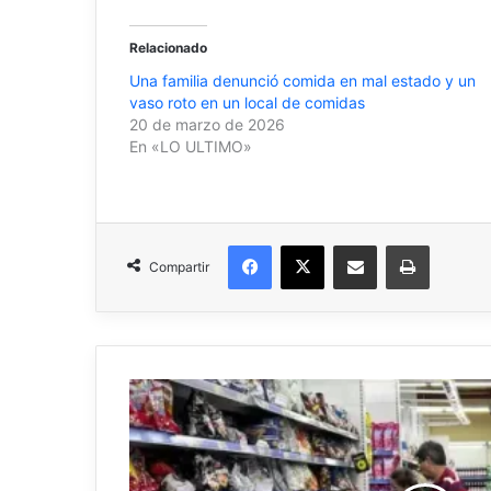
Relacionado
Una familia denunció comida en mal estado y un
vaso roto en un local de comidas
20 de marzo de 2026
En «LO ULTIMO»
Facebook
X
Compartir por correo electrónico
Imprimir
Compartir
Este
martes
se
conocerá
la