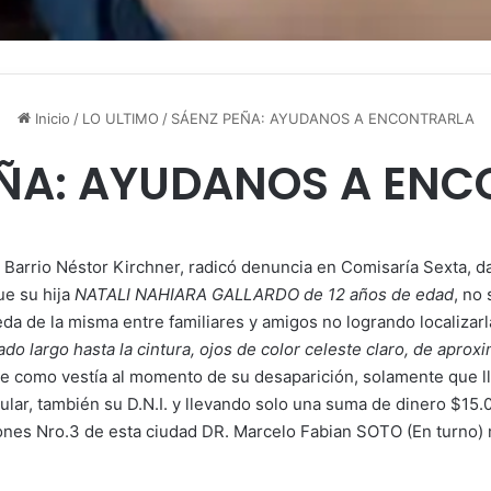
Inicio
/
LO ULTIMO
/
SÁENZ PEÑA: AYUDANOS A ENCONTRARLA
EÑA: AYUDANOS A ENC
 Barrio Néstor Kirchner, radicó denuncia en Comisaría Sexta, 
ue su hija
NATALI NAHIARA GALLARDO de 12 años de edad
, no
a de la misma entre familiares y amigos no logrando localizar
do largo hasta la cintura, ojos de color celeste claro, de aprox
 como vestía al momento de su desaparición, solamente que lle
ular, también su D.N.I. y llevando solo una suma de dinero $15
iones Nro.3 de esta ciudad DR. Marcelo Fabian SOTO (En turno)