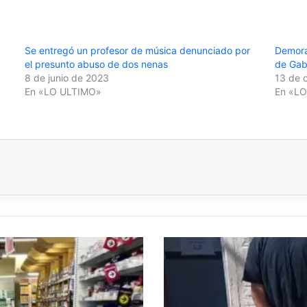
Se entregó un profesor de música denunciado por
Demora
el presunto abuso de dos nenas
de Gabr
8 de junio de 2023
13 de 
En «LO ULTIMO»
En «L
SÁENZ
PEÑA:
DETENIDO
CON
UN