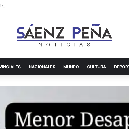
cipio avanza con múltiples frentes de obra en distintos sectores de la 
VINCIALES
NACIONALES
MUNDO
CULTURA
DEPOR