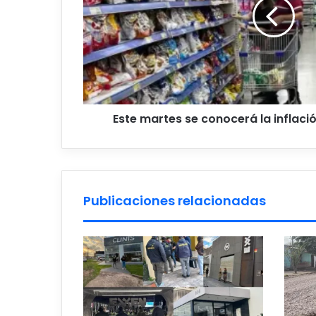
inflación
de
diciembre
2025
Este martes se conocerá la inflaci
Publicaciones relacionadas