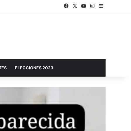
Facebook
X
YouTube
Instagram
Barra lateral
ciudad
TES
ELECCIONES 2023