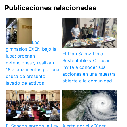
Publicaciones relacionadas
Los
gimnasios EXEN bajo la
El Plan Sáenz Peña
lupa: ordenan
Sustentable y Circular
detenciones y realizan
invita a conocer sus
18 allanamientos por una
acciones en una muestra
causa de presunto
abierta a la comunidad
lavado de activos
El Senado aprobó la Ley
Alerta por el «Súper