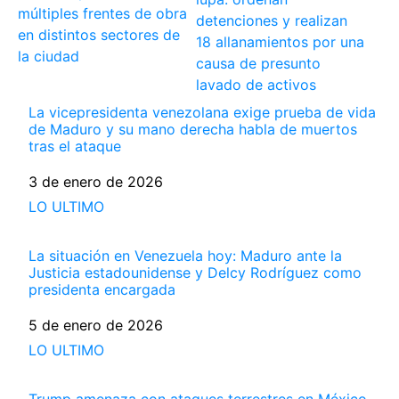
múltiples frentes de obra
detenciones y realizan
en distintos sectores de
18 allanamientos por una
la ciudad
causa de presunto
lavado de activos
La vicepresidenta venezolana exige prueba de vida
de Maduro y su mano derecha habla de muertos
tras el ataque
Fecha
3 de enero de 2026
Respecto a
LO ULTIMO
La situación en Venezuela hoy: Maduro ante la
Justicia estadounidense y Delcy Rodríguez como
presidenta encargada
Fecha
5 de enero de 2026
Respecto a
LO ULTIMO
Trump amenaza con ataques terrestres en México