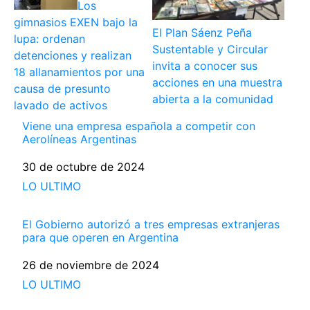
Los
gimnasios EXEN bajo la
El Plan Sáenz Peña
lupa: ordenan
Sustentable y Circular
detenciones y realizan
invita a conocer sus
18 allanamientos por una
acciones en una muestra
causa de presunto
abierta a la comunidad
lavado de activos
Viene una empresa española a competir con
Aerolíneas Argentinas
Fecha
30 de octubre de 2024
Respecto a
LO ULTIMO
El Gobierno autorizó a tres empresas extranjeras
para que operen en Argentina
Fecha
26 de noviembre de 2024
Respecto a
LO ULTIMO