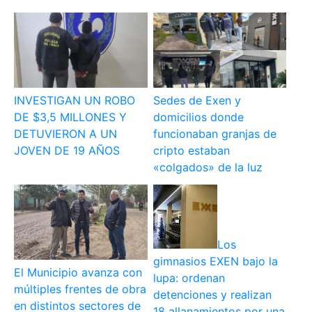
INVESTIGAN UN ROBO
Sedes de Exen y
DE $3,5 MILLONES Y
domicilios donde
DETUVIERON A UN
funcionaban granjas de
JOVEN DE 19 AÑOS
cripto estaban
«colgados» de la luz
Los
gimnasios EXEN bajo la
El Municipio avanza con
lupa: ordenan
múltiples frentes de obra
detenciones y realizan
en distintos sectores de
18 allanamientos por una