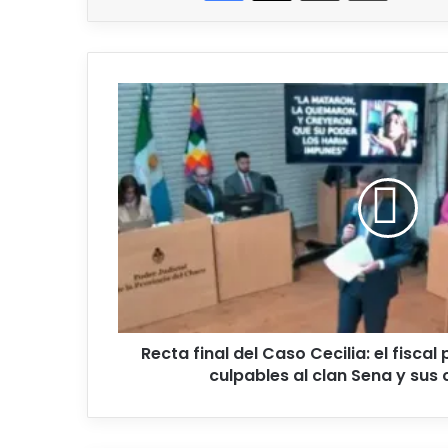
Recta
final
del
Caso
Cecilia:
el
fiscal
pidió
al
jurado
declarar
culpables
al
Recta final del Caso Cecilia: el fiscal
clan
culpables al clan Sena y sus
Sena
y
sus