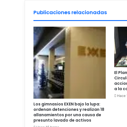
colaboradores
Publicaciones relacionadas
El Pla
Circul
accio
a la 
Hace 
Los gimnasios EXEN bajo la lupa:
ordenan detenciones y realizan 18
allanamientos por una causa de
presunto lavado de activos