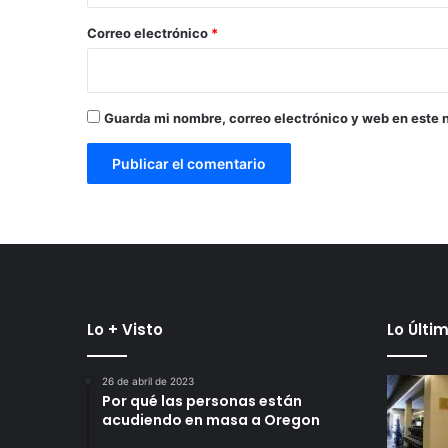
o
*
Correo electrónico
*
Guarda mi nombre, correo electrónico y web en este 
Lo + Visto
Lo Últi
26 de abril de 2023
Por qué las personas están
acudiendo en masa a Oregon