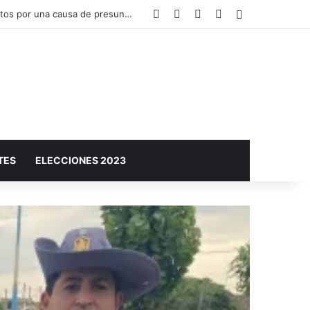
Facebook
X
YouTube
Instagram
Barra lateral
El Plan Sáenz Peña Sustentable y Circular invita a conocer sus acciones en una muestra abierta a la comunidad
TES
ELECCIONES 2023