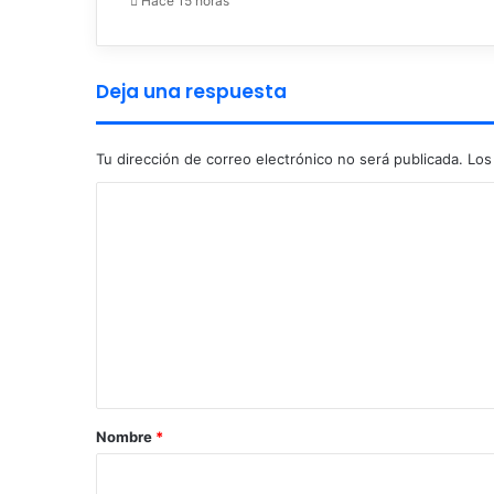
Hace 15 horas
Deja una respuesta
Tu dirección de correo electrónico no será publicada.
Los
C
o
m
e
n
t
a
r
Nombre
*
i