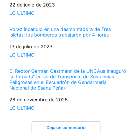
Fecha
22 de junio de 2023
Respecto a
LO ULTIMO
Voraz incendio en una desmontadora de Tres
Isletas: los bomberos trabajaron por 4 horas
Fecha
13 de julio de 2023
Respecto a
LO ULTIMO
El Rector Germán Oestmann de la UNCAus Inauguró
la Jornada” curso de Transporte de Sustancias
Peligrosas en el Escuadrón de Gendarmería
Nacional de Sáenz Peña»
Fecha
28 de noviembre de 2025
Respecto a
LO ULTIMO
Deja un comentario