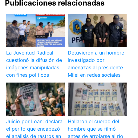
Publicaciones relacionadas
La Juventud Radical
Detuvieron a un hombre
cuestionó la difusión de
investigado por
imágenes manipuladas
amenazas al presidente
con fines políticos
Milei en redes sociales
Juicio por Loan: declara
Hallaron el cuerpo del
el perito que encabezó
hombre que se filmó
el análisis de rastros en
antes de arrojarse al río