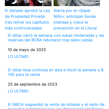
El Senado aprobó la Ley
Alerta por el «Súper
de Propiedad Privada
Niño»: anticipan lluvias
tras retirar los capítulos
intensas y crece la
más controversiales
prevención en el Litoral
El dólar cerró la semana con subas moderadas y las
reservas del BCRA rebotaron tras siete caídas
Fecha
10 de mayo de 2025
Respecto a
LO ULTIMO
El dólar blue continúa en alza e inició la semana a $
745 para la venta
Fecha
25 de septiembre de 2023
Respecto a
LO ULTIMO
El NBCH suspendió la venta de dólares y el resto de
monedas extranjeras por una disposición del Banco