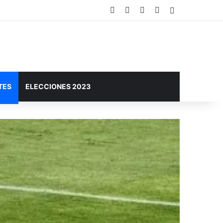
Facebook
X
YouTube
Instagram
Barra lateral
RO DE AGUA EN SÁENZ PEÑA
TES
ELECCIONES 2023