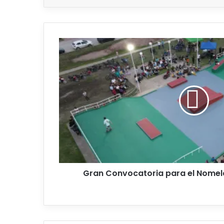
Gran
Convocatoria
para
el
Nomelacontest
Volumen
5
Gran Convocatoria para el Nomel