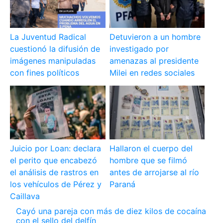
La Juventud Radical
Detuvieron a un hombre
cuestionó la difusión de
investigado por
imágenes manipuladas
amenazas al presidente
con fines políticos
Milei en redes sociales
Juicio por Loan: declara
Hallaron el cuerpo del
el perito que encabezó
hombre que se filmó
el análisis de rastros en
antes de arrojarse al río
los vehículos de Pérez y
Paraná
Caillava
Cayó una pareja con más de diez kilos de cocaína
con el sello del delfín