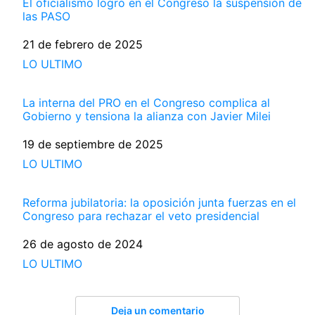
El oficialismo logró en el Congreso la suspensión de
las PASO
Fecha
21 de febrero de 2025
Respecto a
LO ULTIMO
La interna del PRO en el Congreso complica al
Gobierno y tensiona la alianza con Javier Milei
Fecha
19 de septiembre de 2025
Respecto a
LO ULTIMO
Reforma jubilatoria: la oposición junta fuerzas en el
Congreso para rechazar el veto presidencial
Fecha
26 de agosto de 2024
Respecto a
LO ULTIMO
Deja un comentario