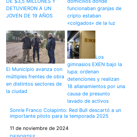
DE $3,5 MILLONES Y
domicilios donde
DETUVIERON A UN
funcionaban granjas de
JOVEN DE 19 AÑOS
cripto estaban
«colgados» de la luz
Los
gimnasios EXEN bajo la
El Municipio avanza con
lupa: ordenan
múltiples frentes de obra
detenciones y realizan
en distintos sectores de
18 allanamientos por una
la ciudad
causa de presunto
lavado de activos
Sonríe Franco Colapinto: Red Bull descartó a un
importante piloto para la temporada 2025
Fecha
11 de noviembre de 2024
Respecto a
DEPORTES