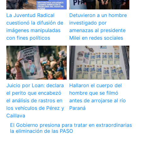
La Juventud Radical
Detuvieron a un hombre
cuestionó la difusión de
investigado por
imágenes manipuladas
amenazas al presidente
con fines políticos
Milei en redes sociales
Juicio por Loan: declara
Hallaron el cuerpo del
el perito que encabezó
hombre que se filmó
el análisis de rastros en
antes de arrojarse al río
los vehículos de Pérez y
Paraná
Caillava
El Gobierno presiona para tratar en extraordinarias
la eliminación de las PASO